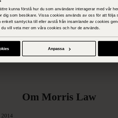
s
bättre kunna förstå hur du som användare interagerar med vår he
ör dig som besökare. Vissa cookies används av oss för att följa 
n enkelt samtycka till eller avstå från insamlande av cookies geno
om du vill veta mer om våra cookies och hur de används.
Martin Vildhede
okies
Anpassa
Partner
Om Morris Law
s
2014