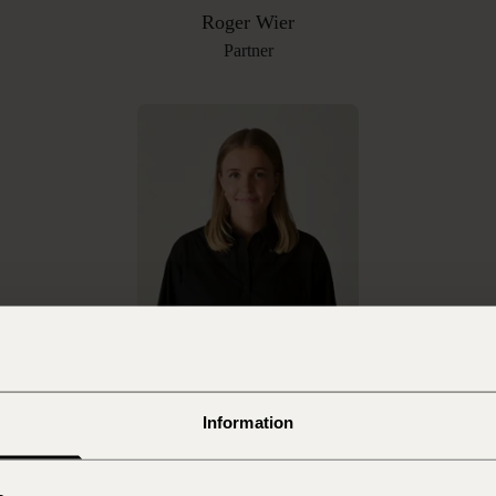
Roger Wier
Partner
Frida Olofsson
Associate
Information