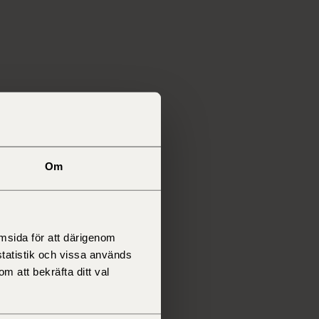
Om
msida för att därigenom
statistik och vissa används
m att bekräfta ditt val