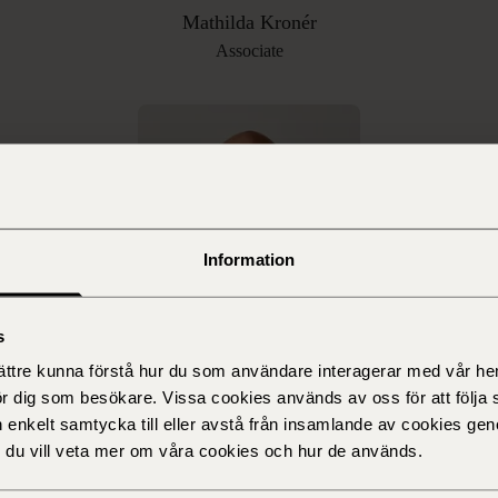
Mathilda Kronér
Associate
Information
s
Karl Bondesson
bättre kunna förstå hur du som användare interagerar med vår he
Specialist Counsel
ör dig som besökare. Vissa cookies används av oss för att följa 
n enkelt samtycka till eller avstå från insamlande av cookies geno
om du vill veta mer om våra cookies och hur de används.