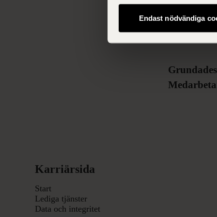
Endast nödvändiga co
Grundade
Medarbeta
Karriärsida
Start
Lediga tjänster
Data och integritet