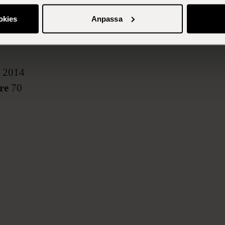
okies
Anpassa
Om Morris Law
s
2014
re
70