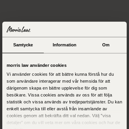
Om Morris Law
Samtycke
Information
Om
Grundades
2014
morris law använder cookies
Medarbetare
70
Vi använder cookies för att bättre kunna förstå hur du
som användare interagerar med vår hemsida för att
därigenom skapa en bättre upplevelse för dig som
besökare. Vissa cookies används av oss för att följa
statistik och vissa används av tredjepartstjänster. Du kan
enkelt samtycka till eller avstå från insamlande av
cookies genom att bekräfta ditt val nedan. Välj ”visa
detaljer” om du vill veta mer om våra cookies och hur de
Karriärsida