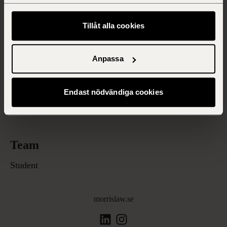
används.
Start
Lediga tjänster
Tillåt alla cookies
Data och integritet
Hantera cookies
Anpassa
Platser
Endast nödvändiga cookies
Göteborg
Stockholm
Team
Student
morrislaw.se